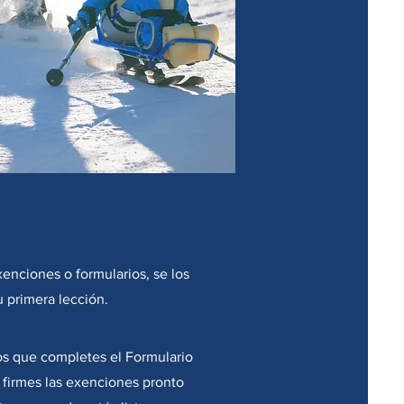
últimos 12 meses, por favor siga los
cipación en las clases de deportes
) y reciba una recomendación para
.
xenciones o formularios, se los
 primera lección.
 que completes el Formulario
y firmes las exenciones pronto