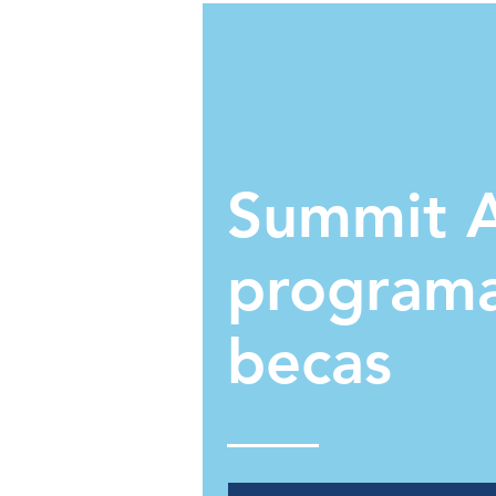
Summit A
program
becas