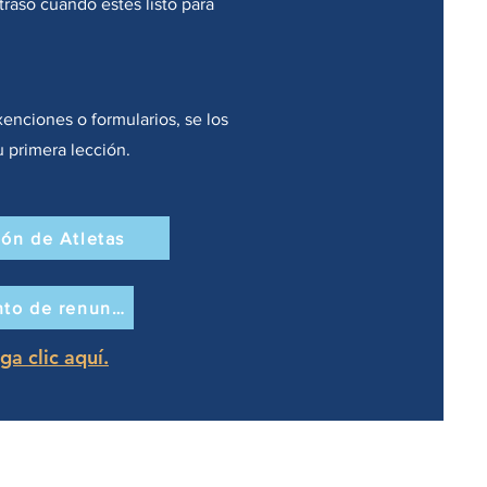
etraso cuando estés listo para
xenciones o formularios, se los
 primera lección.
ión de Atletas
Documento de renuncia
a clic aquí.