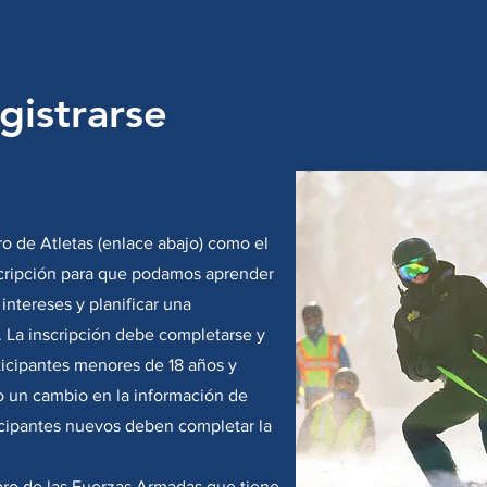
gistrarse
o de Atletas (enlace abajo) como el
scripción para que podamos aprender
Regístrese hoy
 intereses y planificar una
). La inscripción debe completarse y
rticipantes menores de 18 años y
o un cambio en la información de
Hemos comenzado a programar las fechas de nuestro prog
icipantes nuevos deben completar la
2024/2025.Por favor, continúe leyendo para más detalles.
bro de las Fuerzas Armadas que tiene