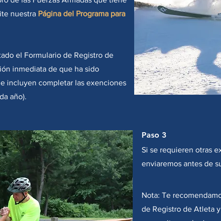
Si no ha completado una inscripción de participante en los 
ite nuestra
Página del Programa para
enlaces a continuación. Asegúrese de hablar sobre la parti
con Summit Adaptive Sports con su médico (de su familiar
participar antes de comenzar con nosotros cada temporada
ado el Formulario de Registro de
ción inmediata de que ha sido
que incluyen completar las exenciones
da año).
Paso 3
Si se requieren otras e
enviaremos antes de su
Nota: Te recomendamos
de Registro de Atleta 